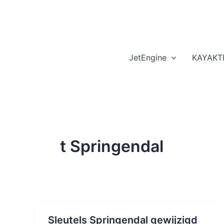
Skip
to
content
JetEngine
KAYAKT
t Springendal
Sleutels Springendal gewijzigd